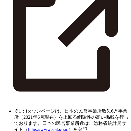
※1：iタウンページは、日本の民営事業所数516万事業
所（2021年6月現在）を上回る網羅性の高い掲載を行っ
ております。日本の民営事業所数は、総務省統計局サ
イト（
https://www.stat.go.jp
）を参照