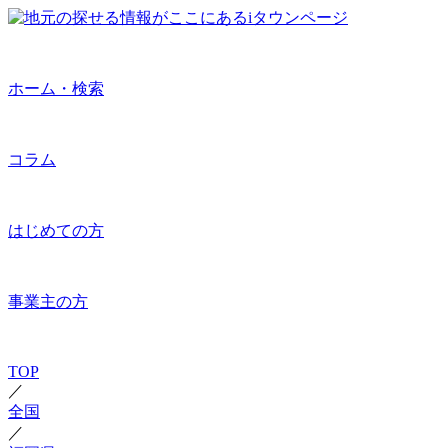
ホーム・検索
コラム
はじめての方
事業主の方
TOP
／
全国
／