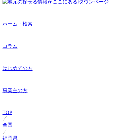
ホーム・検索
コラム
はじめての方
事業主の方
TOP
／
全国
／
福岡県