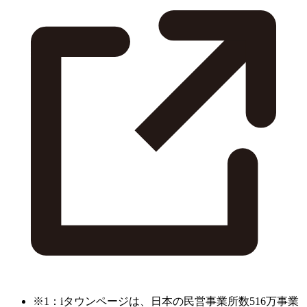
※1：iタウンページは、日本の民営事業所数516万事業