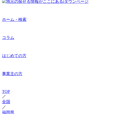
ホーム・検索
コラム
はじめての方
事業主の方
TOP
／
全国
／
福岡県