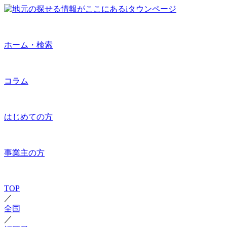
ホーム・検索
コラム
はじめての方
事業主の方
TOP
／
全国
／