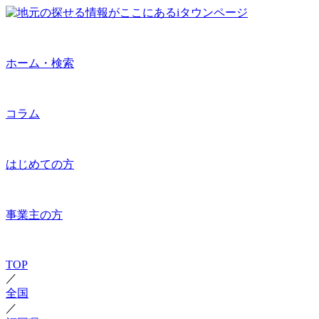
ホーム・検索
コラム
はじめての方
事業主の方
TOP
／
全国
／