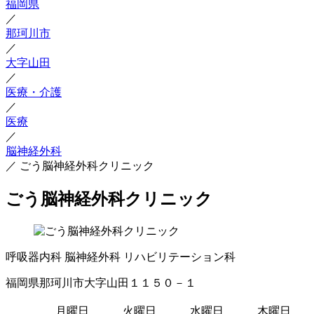
福岡県
／
那珂川市
／
大字山田
／
医療・介護
／
医療
／
脳神経外科
／
ごう脳神経外科クリニック
ごう脳神経外科クリニック
呼吸器内科
脳神経外科
リハビリテーション科
福岡県那珂川市大字山田１１５０－１
月曜日
火曜日
水曜日
木曜日