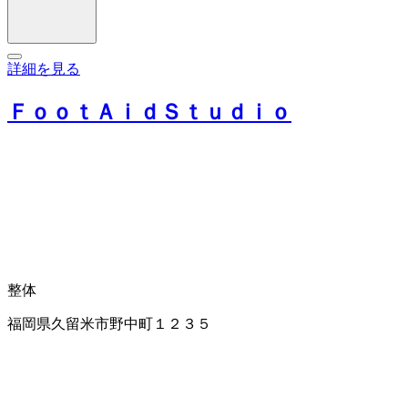
詳細を見る
ＦｏｏｔＡｉｄＳｔｕｄｉｏ
整体
福岡県久留米市野中町１２３５