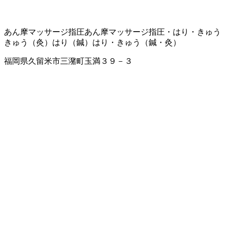
あん摩マッサージ指圧
あん摩マッサージ指圧・はり・きゅう
きゅう（灸）
はり（鍼）
はり・きゅう（鍼・灸）
福岡県久留米市三潴町玉満３９－３