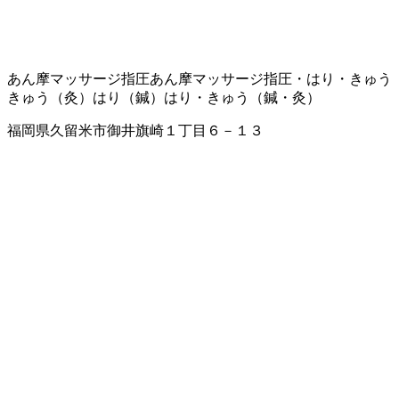
あん摩マッサージ指圧
あん摩マッサージ指圧・はり・きゅう
きゅう（灸）
はり（鍼）
はり・きゅう（鍼・灸）
福岡県久留米市御井旗崎１丁目６－１３