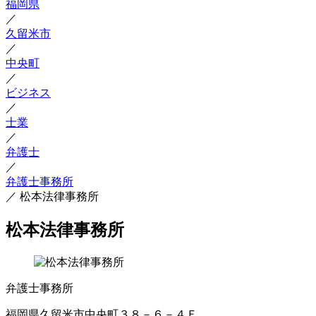
福岡県
／
久留米市
／
中央町
／
ビジネス
／
士業
／
弁護士
／
弁護士事務所
／
松本法律事務所
松本法律事務所
弁護士事務所
福岡県久留米市中央町３８－６－４Ｆ