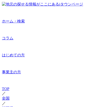
ホーム・検索
コラム
はじめての方
事業主の方
TOP
／
全国
／