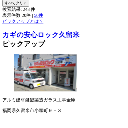
すべてクリア
検索結果:
248
件
表示件数
20件
|
50件
ピックアップとは？
カギの安心ロック久留米
ピックアップ
アルミ建材
鍵
鍵製造
ガラス工事
金庫
福岡県久留米市小頭町９－３