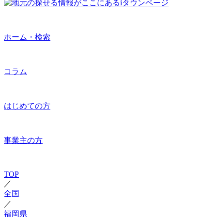
ホーム・検索
コラム
はじめての方
事業主の方
TOP
／
全国
／
福岡県