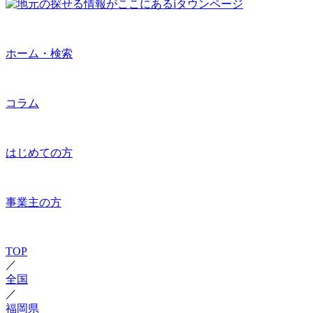
ホーム・検索
コラム
はじめての方
事業主の方
TOP
／
全国
／
福岡県