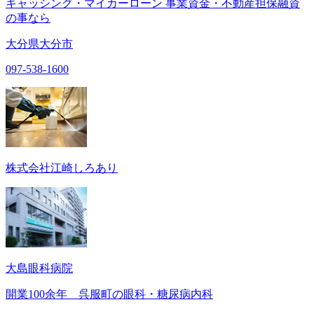
キャッシング・マイカーローン 事業資金・不動産担保融資
の事なら
大分県大分市
097-538-1600
株式会社江崎しろあり
大島眼科病院
開業100余年 呉服町の眼科・糖尿病内科