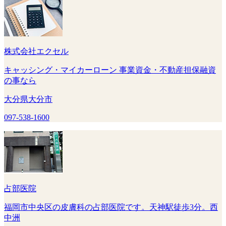
株式会社エクセル
キャッシング・マイカーローン 事業資金・不動産担保融資
の事なら
大分県大分市
097-538-1600
占部医院
福岡市中央区の皮膚科の占部医院です。天神駅徒歩3分。西
中洲