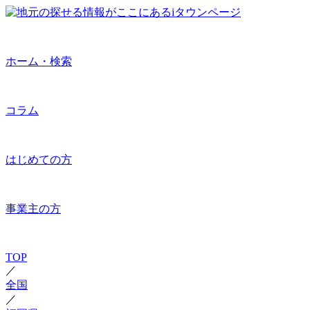
ホーム・検索
コラム
はじめての方
事業主の方
TOP
／
全国
／