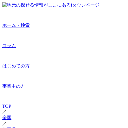
ホーム・検索
コラム
はじめての方
事業主の方
TOP
／
全国
／