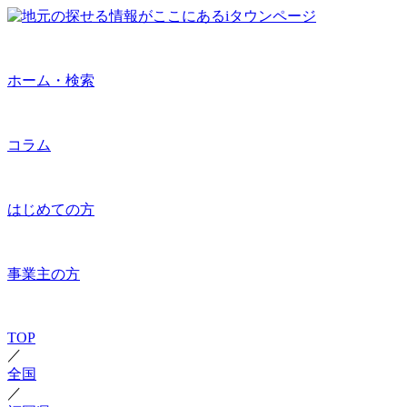
ホーム・検索
コラム
はじめての方
事業主の方
TOP
／
全国
／