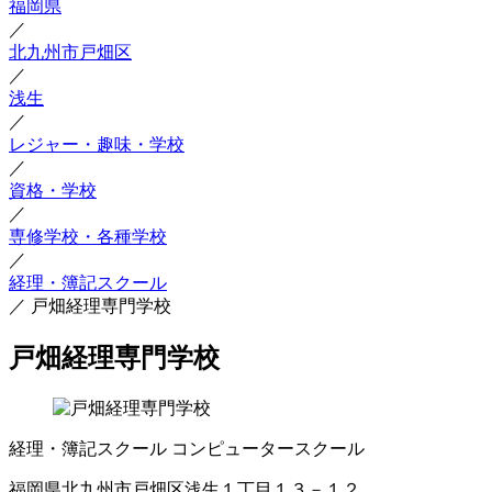
福岡県
／
北九州市戸畑区
／
浅生
／
レジャー・趣味・学校
／
資格・学校
／
専修学校・各種学校
／
経理・簿記スクール
／
戸畑経理専門学校
戸畑経理専門学校
経理・簿記スクール
コンピュータースクール
福岡県北九州市戸畑区浅生１丁目１３－１２