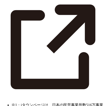
※1：iタウンページは、日本の民営事業所数516万事業