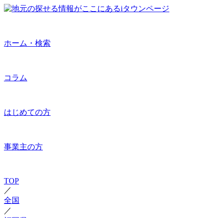
ホーム・検索
コラム
はじめての方
事業主の方
TOP
／
全国
／