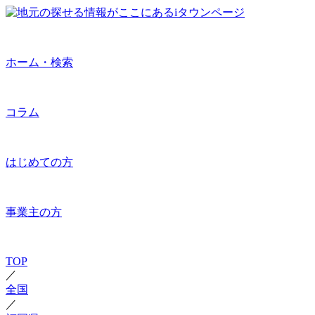
ホーム・検索
コラム
はじめての方
事業主の方
TOP
／
全国
／