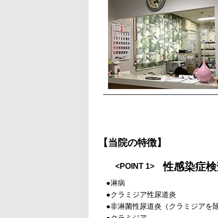
【当院の特徴】
性感染症検
<POINT 1>
●淋病
●クラミジア性尿道炎
●非淋菌性尿道炎（クラミジアを
●クラミジア