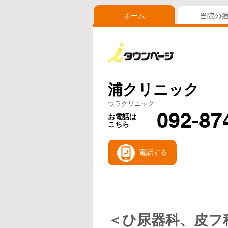
ホーム
当院の
浦クリニック
ウラクリニック
092-87
お電話は
こちら
電話する
＜ひ尿器科、皮フ