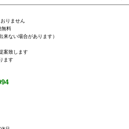
ておりません
動無料
出来ない場合があります）
提案致します
ります
94
定休日