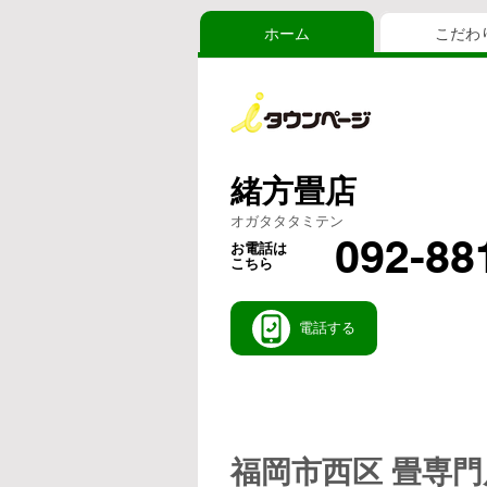
ホーム
こだわ
緒方畳店
オガタタタミテン
092-88
お電話は
こちら
電話する
福岡市西区 畳専