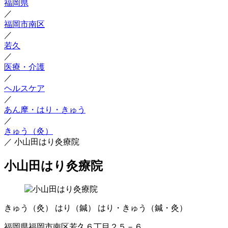
福岡県
／
福岡市南区
／
若久
／
医療・介護
／
ヘルスケア
／
あん摩・はり・きゅう
／
きゅう（灸）
／
小山田はり灸療院
小山田はり灸療院
きゅう（灸）
はり（鍼）
はり・きゅう（鍼・灸）
福岡県福岡市南区若久６丁目２５－６