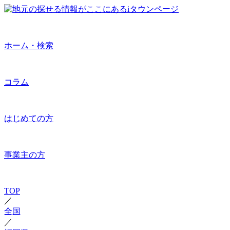
ホーム・検索
コラム
はじめての方
事業主の方
TOP
／
全国
／