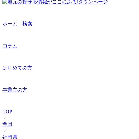
ホーム・検索
コラム
はじめての方
事業主の方
TOP
／
全国
／
福岡県