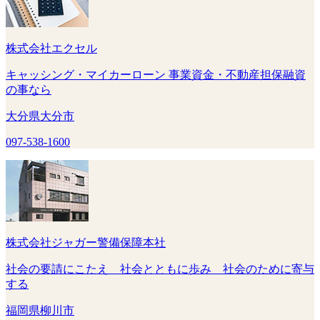
株式会社エクセル
キャッシング・マイカーローン 事業資金・不動産担保融資
の事なら
大分県大分市
097-538-1600
株式会社ジャガー警備保障本社
社会の要請にこたえ 社会とともに歩み 社会のために寄与
する
福岡県柳川市