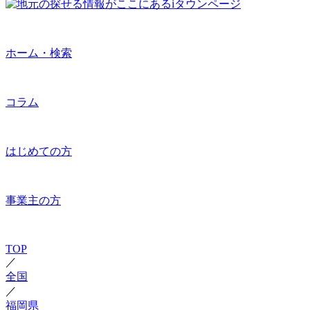
ホーム・検索
コラム
はじめての方
事業主の方
TOP
／
全国
／
福岡県