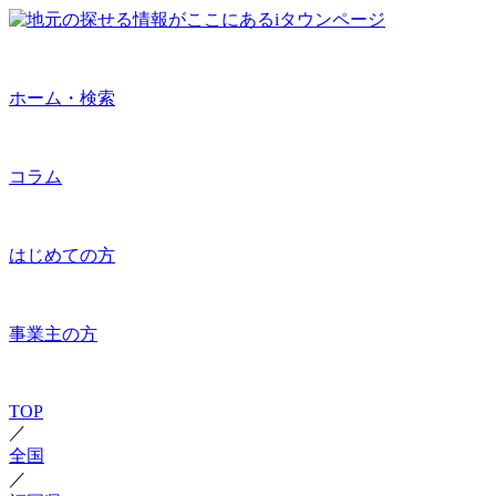
ホーム・検索
コラム
はじめての方
事業主の方
TOP
／
全国
／