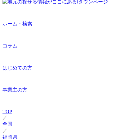
ホーム・検索
コラム
はじめての方
事業主の方
TOP
／
全国
／
福岡県