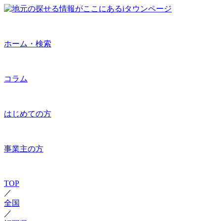
ホーム・検索
コラム
はじめての方
事業主の方
TOP
／
全国
／