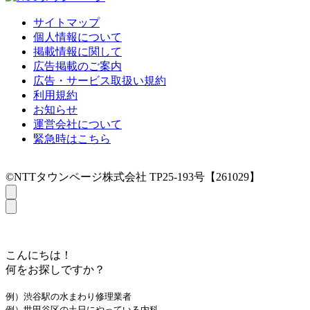
サイトマップ
個人情報について
掲載情報に関して
広告掲載のご案内
広告・サービス取扱い規約
利用規約
お知らせ
運営会社について
緊急時はこちら
©NTTタウンページ株式会社 TP25-193号【261029】
こんにちは！
何をお探しですか？
例）渋谷駅の水まわり修理業者
例）世田谷区の土日にやっている内科