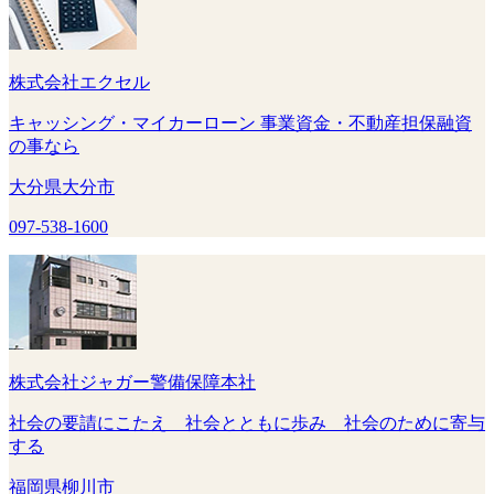
株式会社エクセル
キャッシング・マイカーローン 事業資金・不動産担保融資
の事なら
大分県大分市
097-538-1600
株式会社ジャガー警備保障本社
社会の要請にこたえ 社会とともに歩み 社会のために寄与
する
福岡県柳川市