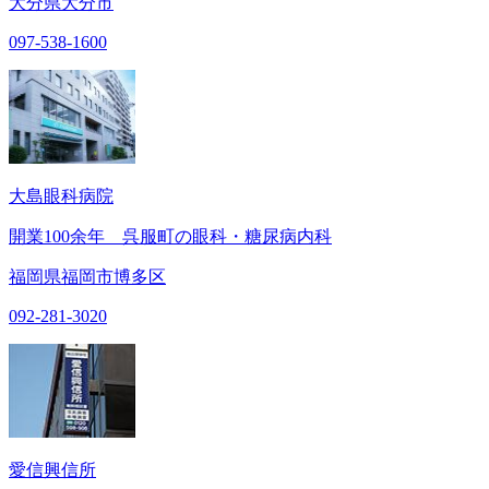
大分県大分市
097-538-1600
大島眼科病院
開業100余年 呉服町の眼科・糖尿病内科
福岡県福岡市博多区
092-281-3020
愛信興信所