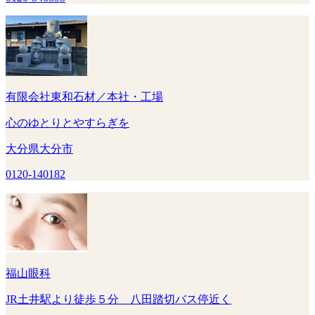
有限会社東和石材／本社・工場
心のゆとりとやすらぎを
大分県大分市
0120-140182
福山眼科
JR土井駅より徒歩５分 八田踏切バス停近く