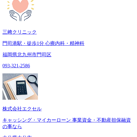
三﨑クリニック
門司港駅・徒歩1分 心療内科・精神科
福岡県北九州市門司区
093-321-2586
株式会社エクセル
キャッシング・マイカーローン 事業資金・不動産担保融資
の事なら