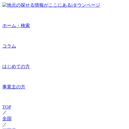
ホーム・検索
コラム
はじめての方
事業主の方
TOP
／
全国
／