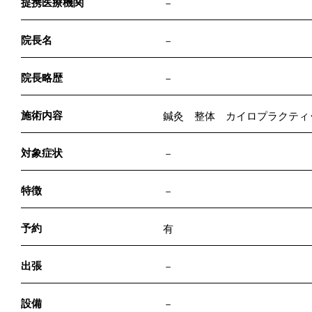
提携医療機関
－
院長名
－
院長略歴
－
施術内容
鍼灸 整体 カイロプラクティ
対象症状
－
特徴
－
予約
有
出張
－
設備
－