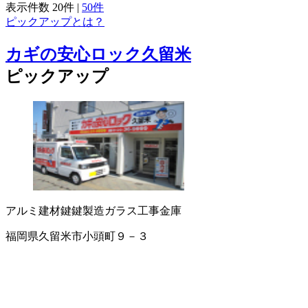
表示件数
20件
|
50件
ピックアップとは？
カギの安心ロック久留米
ピックアップ
アルミ建材
鍵
鍵製造
ガラス工事
金庫
福岡県久留米市小頭町９－３