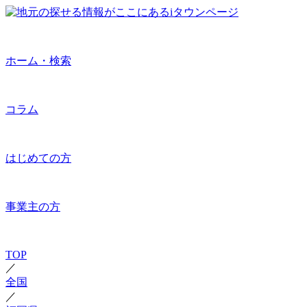
ホーム・検索
コラム
はじめての方
事業主の方
TOP
／
全国
／