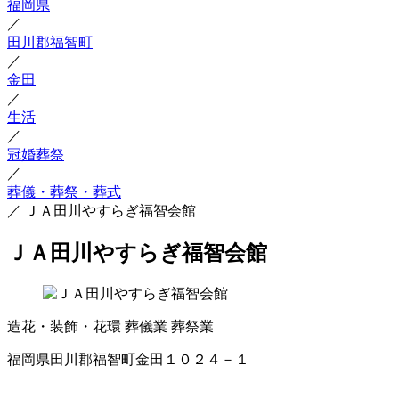
福岡県
／
田川郡福智町
／
金田
／
生活
／
冠婚葬祭
／
葬儀・葬祭・葬式
／
ＪＡ田川やすらぎ福智会館
ＪＡ田川やすらぎ福智会館
造花・装飾・花環
葬儀業
葬祭業
福岡県田川郡福智町金田１０２４－１