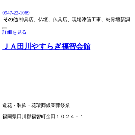
0947-22-1069
その他
神具店、仏壇、仏具店、現場漆箔工事、納骨壇新調
詳細を見る
ＪＡ田川やすらぎ福智会館
造花・装飾・花環
葬儀業
葬祭業
福岡県田川郡福智町金田１０２４－１