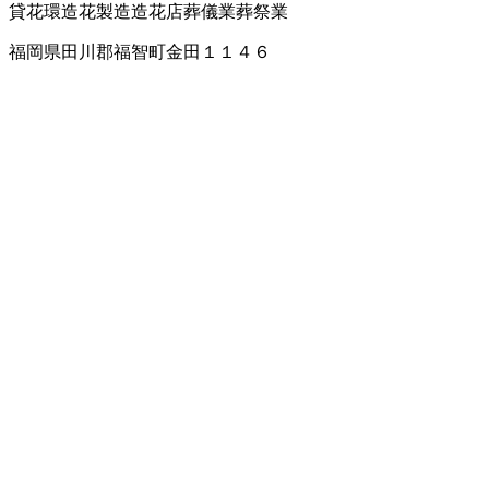
貸花環
造花製造
造花店
葬儀業
葬祭業
福岡県田川郡福智町金田１１４６