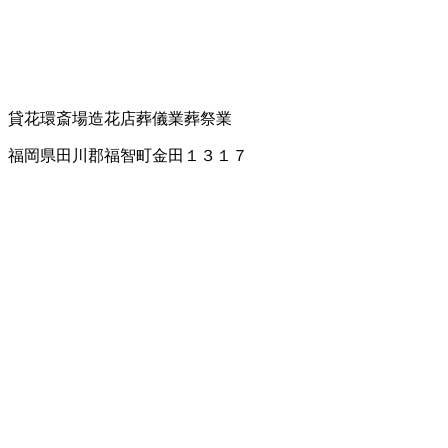
貸花環
斎場
造花店
葬儀業
葬祭業
福岡県田川郡福智町金田１３１７