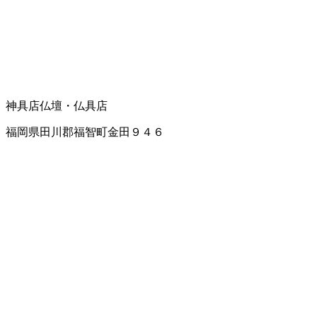
神具店
仏壇・仏具店
福岡県田川郡福智町金田９４６