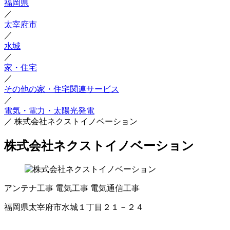
福岡県
／
太宰府市
／
水城
／
家・住宅
／
その他の家・住宅関連サービス
／
電気・電力・太陽光発電
／
株式会社ネクストイノベーション
株式会社ネクストイノベーション
アンテナ工事
電気工事
電気通信工事
福岡県太宰府市水城１丁目２１－２４