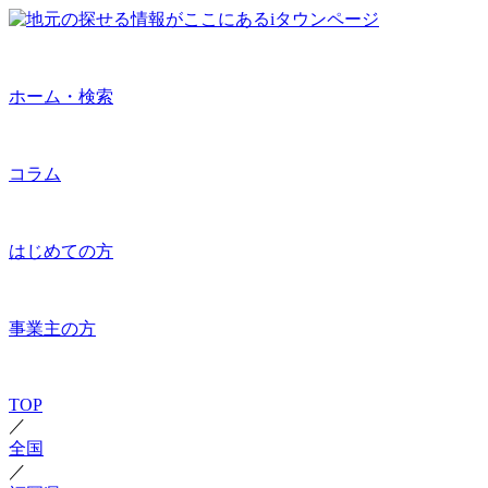
ホーム・検索
コラム
はじめての方
事業主の方
TOP
／
全国
／