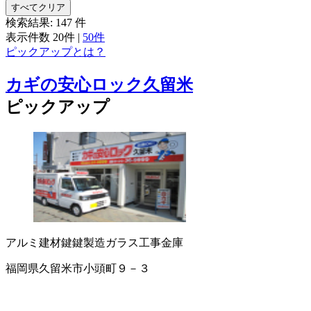
すべてクリア
検索結果:
147
件
表示件数
20件
|
50件
ピックアップとは？
カギの安心ロック久留米
ピックアップ
アルミ建材
鍵
鍵製造
ガラス工事
金庫
福岡県久留米市小頭町９－３