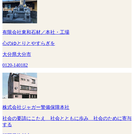
有限会社東和石材／本社・工場
心のゆとりとやすらぎを
大分県大分市
0120-140182
株式会社ジャガー警備保障本社
社会の要請にこたえ 社会とともに歩み 社会のために寄与
する