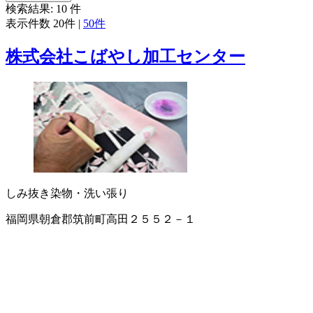
検索結果:
10
件
表示件数
20件
|
50件
株式会社こばやし加工センター
しみ抜き
染物・洗い張り
福岡県朝倉郡筑前町高田２５５２－１