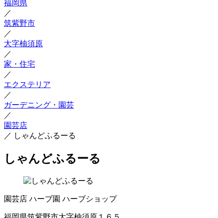
福岡県
／
筑紫野市
／
大字柚須原
／
家・住宅
／
エクステリア
／
ガーデニング・園芸
／
園芸店
／
しゃんどふるーる
しゃんどふるーる
園芸店
ハーブ園
ハーブショップ
福岡県筑紫野市大字柚須原１６５