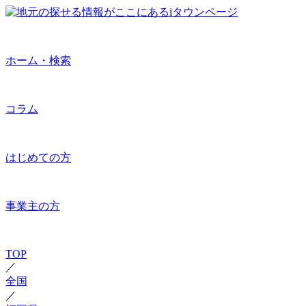
ホーム・検索
コラム
はじめての方
事業主の方
TOP
／
全国
／