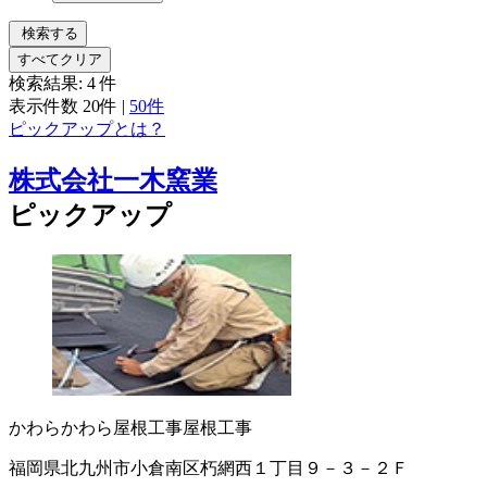
検索する
すべてクリア
検索結果:
4
件
表示件数
20件
|
50件
ピックアップとは？
株式会社一木窯業
ピックアップ
かわら
かわら屋根工事
屋根工事
福岡県北九州市小倉南区朽網西１丁目９－３－２Ｆ