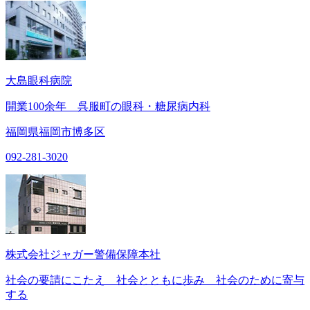
大島眼科病院
開業100余年 呉服町の眼科・糖尿病内科
福岡県福岡市博多区
092-281-3020
株式会社ジャガー警備保障本社
社会の要請にこたえ 社会とともに歩み 社会のために寄与
する