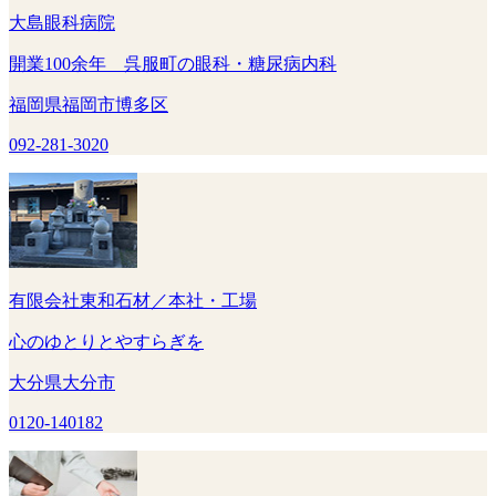
大島眼科病院
開業100余年 呉服町の眼科・糖尿病内科
福岡県福岡市博多区
092-281-3020
有限会社東和石材／本社・工場
心のゆとりとやすらぎを
大分県大分市
0120-140182