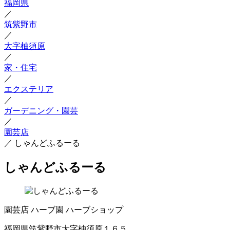
福岡県
／
筑紫野市
／
大字柚須原
／
家・住宅
／
エクステリア
／
ガーデニング・園芸
／
園芸店
／
しゃんどふるーる
しゃんどふるーる
園芸店
ハーブ園
ハーブショップ
福岡県筑紫野市大字柚須原１６５