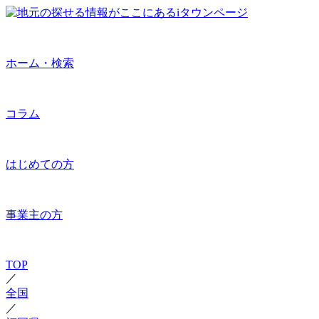
ホーム・検索
コラム
はじめての方
事業主の方
TOP
／
全国
／