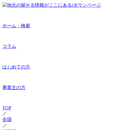
ホーム・検索
コラム
はじめての方
事業主の方
TOP
／
全国
／