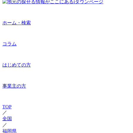
ホーム・検索
コラム
はじめての方
事業主の方
TOP
／
全国
／
福岡県