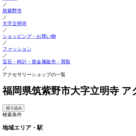
／
筑紫野市
／
大字立明寺
／
ショッピング・お買い物
／
ファッション
／
宝石・時計・貴金属販売・買取
／
アクセサリーショップの一覧
福岡県筑紫野市大字立明寺 
絞り込み
検索条件
地域
エリア・駅