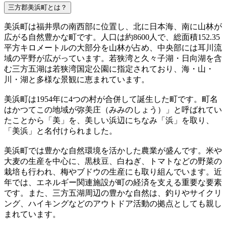
三方郡美浜町とは？
美浜町は福井県の南西部に位置し、北に日本海、南に山林が
広がる自然豊かな町です。人口は約8600人で、総面積152.35
平方キロメートルの大部分を山林が占め、中央部には耳川流
域の平野が広がっています。若狭湾と久々子湖・日向湖を含
む三方五湖は若狭湾国定公園に指定されており、海・山・
川・湖と多様な景観に恵まれています。
美浜町は1954年に4つの村が合併して誕生した町です。町名
はかつてこの地域が弥美庄（みみのしょう）」と呼ばれてい
たことから「美」を、美しい浜辺にちなみ「浜」を取り、
「美浜」と名付けられました。
美浜町では豊かな自然環境を活かした農業が盛んです。米や
大麦の生産を中心に、黒枝豆、白ねぎ、トマトなどの野菜の
栽培も行われ、梅やブドウの生産にも取り組んでいます。近
年では、エネルギー関連施設が町の経済を支える重要な要素
です。また、三方五湖周辺の豊かな自然は、釣りやサイクリ
ング、ハイキングなどのアウトドア活動の拠点としても親し
まれています。