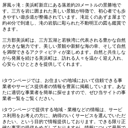
屏風ヶ滝：美浜町新庄にある落差約20メートルの景勝地で
す。三方を岩に囲まれた美しい景観が特徴で、初心者でも歩
きやすい遊歩道が整備されています。滝近くのあずま屋まで
約40分で到達し、滝の岩肌に彫られた不動明王の図も鑑賞で
きます。
三方郡美浜町は、三方五湖と若狭湾に代表される豊かな自然
が大きな魅力です。美しい景観や新鮮な海の幸、そして自然
を満喫できるアクティビティが楽しめます。自然と共生しな
がら発展を続ける美浜町は、訪れる人々を温かく迎え入れ、
心安らぐひとときを提供してくれます。
iタウンページでは、お住まいの地域において信頼できる事
業者やサービス提供者の情報を豊富に掲載しています。あな
たに適切な事業者を簡単に探せますので、ぜひ当サイトの事
業者一覧をご覧ください。
iタウンページで提供する地域・業種などの情報は、サービ
ス利用をお考えの方に、納得のいくサービスを選んでいただ
きたい、という目的で情報提供しております。できる限り正
確な事実の提供をめざしておりますが、情報について最新で