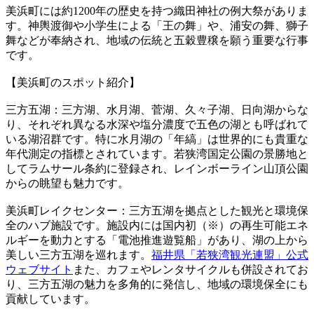
美浜町には約1200年の歴史を持つ織田神社の例大祭がありま
す。神輿渡御や小学生による「王の舞」や、浦安の舞、獅子
舞などが奉納され、地域の伝統と五穀豊穣を願う重要な行事
です。
【美浜町のスポット紹介】
三方五湖：三方湖、水月湖、菅湖、久々子湖、日向湖からな
り、それぞれ異なる水深や塩分濃度で五色の湖とも呼ばれて
いる湖沼群です。特に水月湖の「年縞」は世界的にも貴重な
年代測定の指標とされています。若狭湾国定公園の景勝地と
してラムサール条約に登録され、レインボーライン山頂公園
からの眺望も魅力です。
美浜町レイクセンター：三方五湖を拠点とした観光と環境保
全のハブ施設です。施設内には国内初（※）の再生可能エネ
ルギーを動力とする「電池推進遊覧船」があり、湖の上から
美しい三方五湖を巡れます。
福井県「若狭湾観光連盟」公式
ウェブサイト
また、カフェやレンタサイクルも併設されてお
り、三方五湖の魅力を多角的に発信し、地域の環境保全にも
貢献しています。