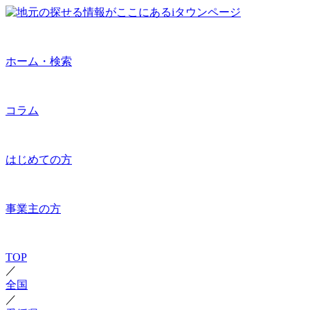
ホーム・検索
コラム
はじめての方
事業主の方
TOP
／
全国
／