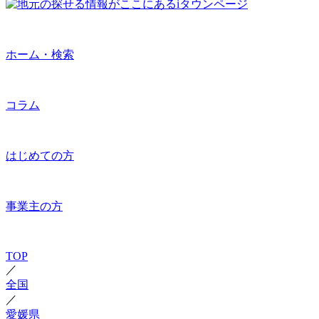
ホーム・検索
コラム
はじめての方
事業主の方
TOP
／
全国
／
愛媛県