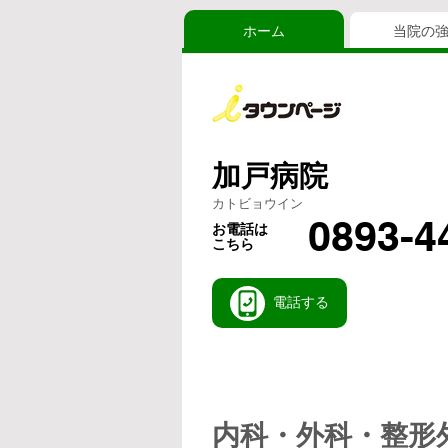
ホーム
当院の
加戸病院
カトビョウイン
0893-4
お電話は
こちら
電話する
内科・外科・整形