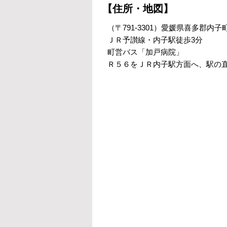
【住所・地図】
（〒791-3301）愛媛県喜多郡内子
ＪＲ予讃線・内子駅徒歩3分
町営バス「加戸病院」
Ｒ５６をＪＲ内子駅方面へ、駅の直