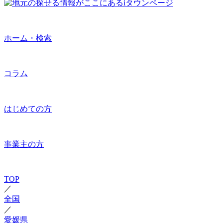
ホーム・検索
コラム
はじめての方
事業主の方
TOP
／
全国
／
愛媛県