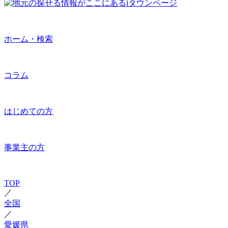
ホーム・検索
コラム
はじめての方
事業主の方
TOP
／
全国
／
愛媛県