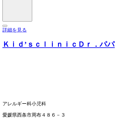
詳細を見る
Ｋｉｄ’ｓｃｌｉｎｉｃＤｒ．パパ
アレルギー科
小児科
愛媛県西条市周布４８６－３