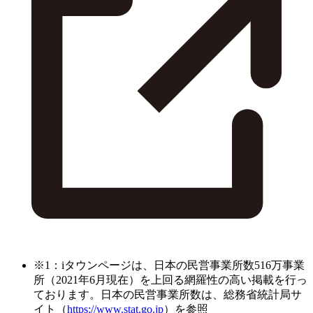
※1：iタウンページは、日本の民営事業所数516万事業
所（2021年6月現在）を上回る網羅性の高い掲載を行っ
ております。日本の民営事業所数は、総務省統計局サ
イト（
https://www.stat.go.jp
）を参照