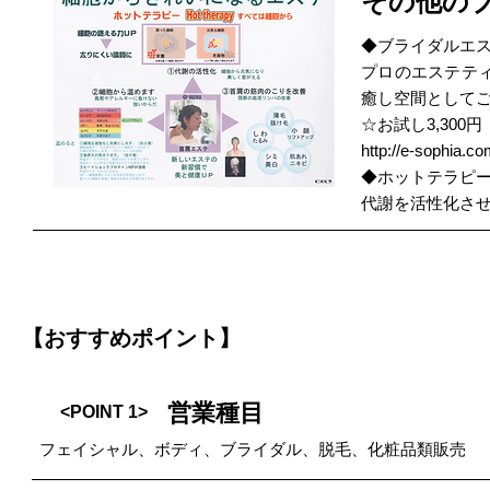
その他の
◆ブライダルエ
プロのエステテ
癒し空間として
☆お試し3,300
http://e-sophia.c
◆ホットテラピ
代謝を活性化さ
【おすすめポイント】
営業種目
<POINT 1>
フェイシャル、ボディ、ブライダル、脱毛、化粧品類販売