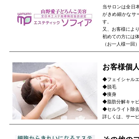
当サロンは全日
がきめ細かなサ
す。
又、お客様によ
初めての方には
（お一人様一回
お客様個
◆フェイシャル
◆脱毛
◆痩身
◆脂肪分解キャ
◆セルライト除
詳しくは、サー